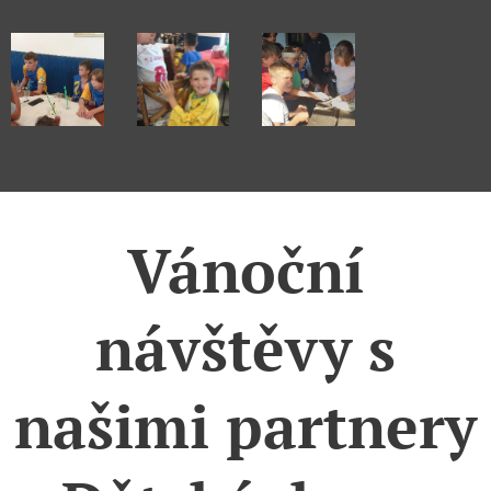
Váno
č
ní
náv
š
t
ě
vy s
na
š
imi partnery