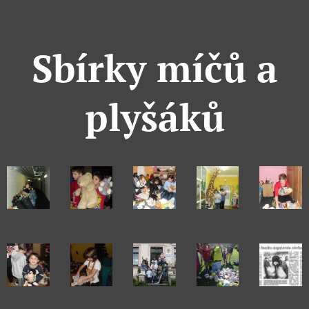
Sbírky míčů a
plyšáků