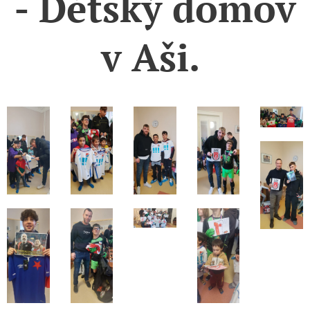
- D
ě
tský domov
v A
ši
.